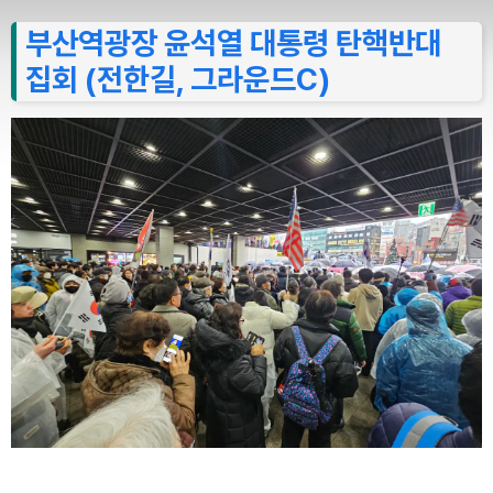
부산역광장 윤석열 대통령 탄핵반대
집회 (전한길, 그라운드C)