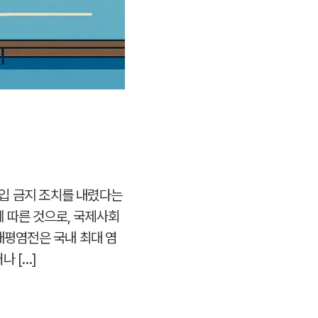
입 금지 조치를 내렸다는
 따른 것으로, 국제사회
태평염전은 국내 최대 염
나 […]