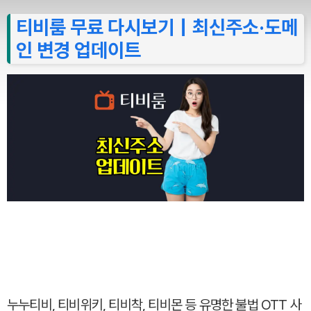
티비룸 무료 다시보기｜최신주소·도메
인 변경 업데이트
누누티비, 티비위키, 티비착, 티비몬 등 유명한 불법 OTT 사