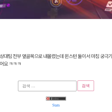
 상대팀 전부 옆골목으로 내몰렸는데 윈스턴 둘이서 마침 궁극기
왔어요 ㅋㅋㅋ
검
색:
Stats