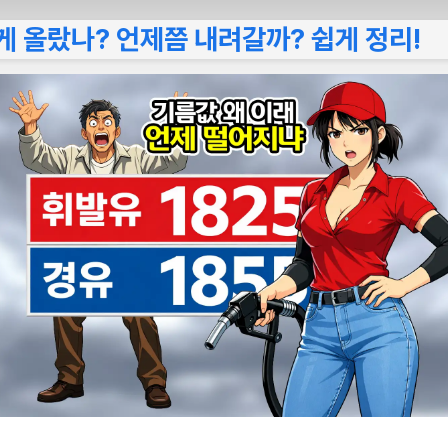
게 올랐나? 언제쯤 내려갈까? 쉽게 정리!