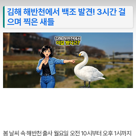
김해 해반천에서 백조 발견! 3시간 걸
으며 찍은 새들
봄 날씨 속 해반천 출사 월요일 오전 10시부터 오후 1시까지