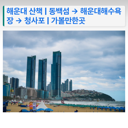
해운대 산책 | 동백섬 → 해운대해수욕
장 → 청사포 | 가볼만한곳