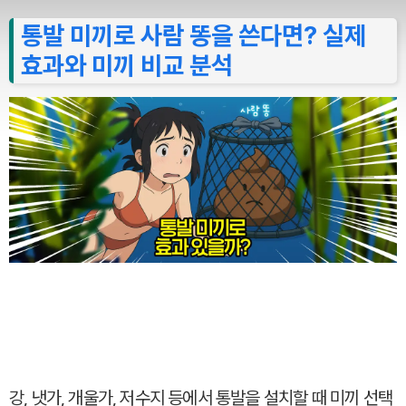
통발 미끼로 사람 똥을 쓴다면? 실제
효과와 미끼 비교 분석
강, 냇가, 개울가, 저수지 등에서 통발을 설치할 때 미끼 선택