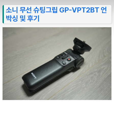
소니 무선 슈팅그립 GP-VPT2BT 언
박싱 및 후기