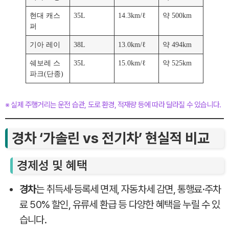
현대 캐스
35L
14.3km/ℓ
약 500km
퍼
기아 레이
38L
13.0km/ℓ
약 494km
쉐보레 스
35L
15.0km/ℓ
약 525km
파크(단종)
※ 실제 주행거리는 운전 습관, 도로 환경, 적재량 등에 따라 달라질 수 있습니다.
경차 ‘가솔린 vs 전기차’ 현실적 비교
경제성 및 혜택
경차
는 취득세·등록세 면제, 자동차세 감면, 통행료·주차
료 50% 할인, 유류세 환급 등 다양한 혜택을 누릴 수 있
습니다.