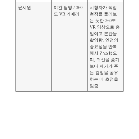
윤시원
야간 탐방 / 360
시청자가 직접
도 VR 카메라
현장을 둘러보
는 듯한 360도
VR 영상으로 충
일여고 본관을
촬영함. 안전의
중요성을 반복
해서 강조했으
며, 귀신을 쫓기
보다 폐가가 주
는 감정을 공유
하는 데 초점을
맞춤.