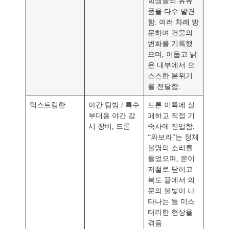
학생들의 유류
품을 다수 발견
함. 여러 차례 방
문하며 건물의
변화를 기록했
으며, 어둡고 낡
은 내부에서 으
스스한 분위기
를 전달함.
익스트림한
야간 탐방 / 특수
드론 이륙에 실
부대용 야간 감
패하고 직접 기
시 장비, 드론
숙사에 진입함.
“와보라”는 정체
불명의 소리를
들었으며, 문이
저절로 닫히고
복도 끝에서 의
문의 불빛이 나
타나는 등 미스
터리한 현상을
겪음.