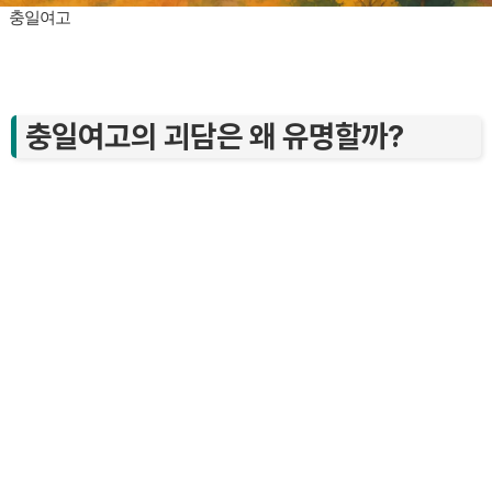
충일여고
충일여고의 괴담은 왜 유명할까?