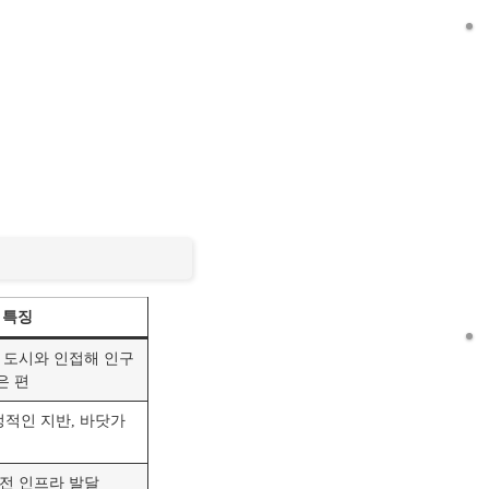
특징
, 도시와 인접해 인구
은 편
적인 지반, 바닷가
송전 인프라 발달