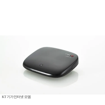
KT 기가인터넷 모뎀