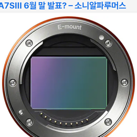
A7SⅢ 6월 말 발표? – 소니알파루머스